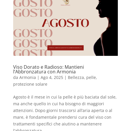
Viso Dorato e Radioso: Mantieni
l’Abbronzatura con Armonia
da
Armonia
|
Ago 4, 2025
|
Bellezza
,
pelle
,
protezione solare
Agosto è il mese in cui la pelle è più baciata dal sole,
ma anche quello in cui ha bisogno di maggiori
attenzioni. Dopo giorni trascorsi all’aria aperta o al
mare, è fondamentale prendersi cura del viso con
trattamenti specifici che aiutino a mantenere
l’abbronzatura...