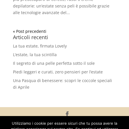
depilatorie: un’estate senza peli è possibile grazie
alle tecnologie avanzate del...
« Post precedenti
Articoli recenti
La tua estate, firmata Lovely
L’estate, la tua scintilla
Il segreto di una pelle perfetta sotto il sole
Piedi leggeri e curati, zero pensieri per l’estate
Una Pasqua di benessere: scopri le coccole speciali
di Aprile
Copyright © 2025 - Armonia Estetica e Benessere di Manzone
Utilizziamo i cookie per essere sicuri che tu possa avere la