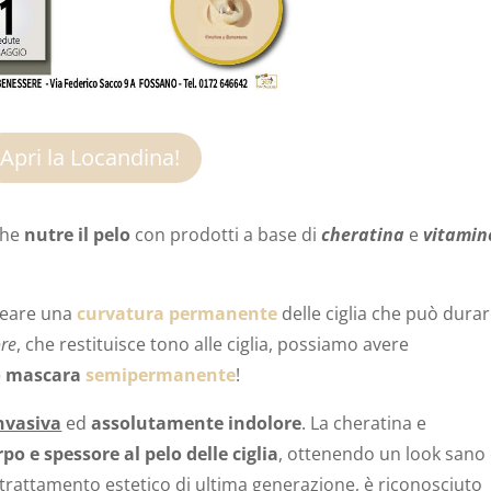
Apri la Locandina!
che
nutre il pelo
con prodotti a base di
cheratina
e
vitamin
reare una
curvatura permanente
delle ciglia che può dura
ore
, che restituisce tono alle ciglia, possiamo avere
o mascara
semipermanente
!
nvasiva
ed
assolutamente indolore
. La cheratina e
rpo e spessore al pelo delle ciglia
, ottenendo un look sano
 trattamento estetico di ultima generazione, è riconosciuto